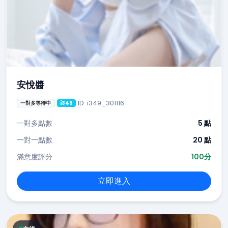
安悅醬
ID: i349_301116
一對多等待中
i349
一對多點數
5 點
一對一點數
20 點
滿意度評分
100分
立即進入