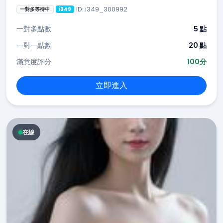
ID: i349_300992
一對多等待中
i349
一對多點數
5 點
一對一點數
20 點
滿意度評分
100分
立即進入
在線