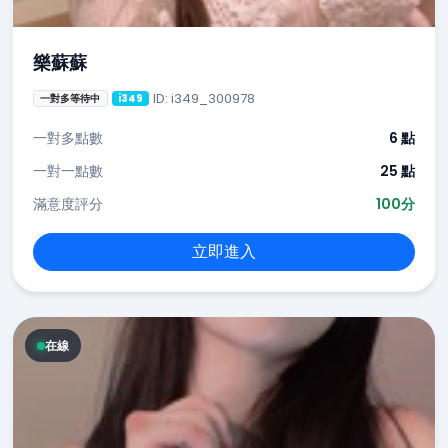
樂蘇蘇
ID: i349_300978
一對多等待中
i349
一對多點數
6 點
一對一點數
25 點
滿意度評分
100分
立即進入
在線