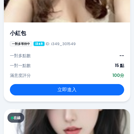
小紅包
ID: i349_301549
一對多等待中
i349
一對多點數
--
一對一點數
15 點
滿意度評分
100分
立即進入
在線