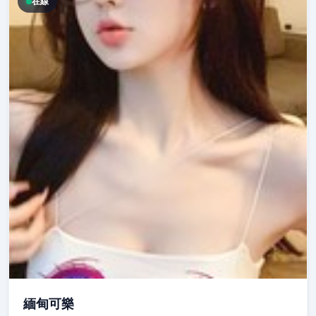
在線
緬甸可樂