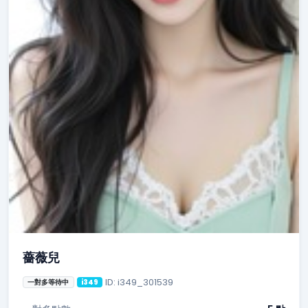
薔薇兒
ID: i349_301539
一對多等待中
i349