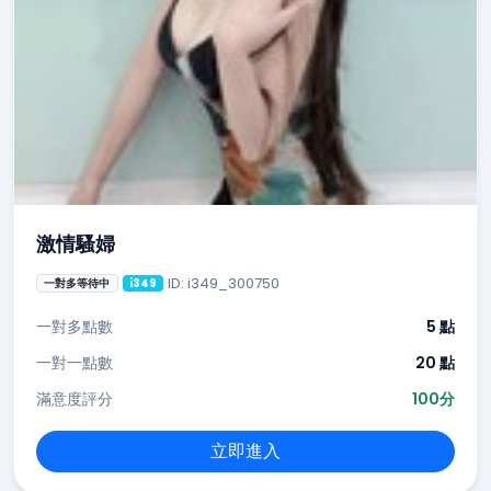
激情騷婦
ID: i349_300750
一對多等待中
i349
一對多點數
5 點
一對一點數
20 點
滿意度評分
100分
立即進入