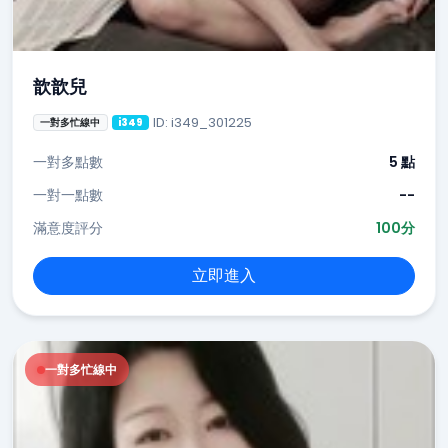
歆歆兒
ID: i349_301225
一對多忙線中
i349
一對多點數
5 點
一對一點數
--
滿意度評分
100分
立即進入
一對多忙線中