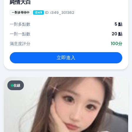
純情大白
ID: i349_301362
一對多等待中
i349
一對多點數
5 點
一對一點數
20 點
滿意度評分
100分
立即進入
在線