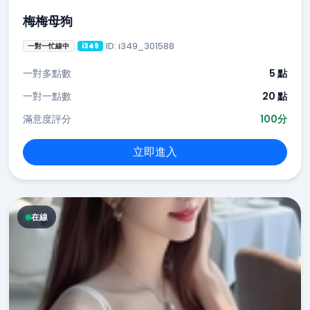
梅梅母狗
ID: i349_301588
一對一忙線中
i349
一對多點數
5 點
一對一點數
20 點
滿意度評分
100分
立即進入
在線