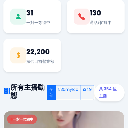
31
130
一對一等待中
通話/忙碌中
22,200
預估目前營業額
所有主播動
共 354 位
全
530my1cc
i349
態
部
主播
一對一忙線中